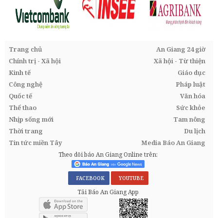
Trang chủ
An Giang 24 giờ
Chính trị - Xã hội
Xã hội - Từ thiện
Kinh tế
Giáo dục
Công nghệ
Pháp luật
Quốc tế
Văn hóa
Thể thao
Sức khỏe
Nhịp sống mới
Tam nông
Thời trang
Du lịch
Tin tức miền Tây
Media Báo An Giang
Theo dõi báo An Giang Online trên:
FACEBOOK
YOUTUBE
Tải Báo An Giang App