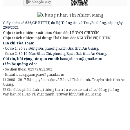
Giấy phép số 635/GP-BTTTT, do Bộ Thông tin và Truyền thông, cấp ngày
29/9/2021
Chịu trách nhiệm xuất bản:
Giám đốc
LÊ VĂN CHUYỂN
Chịu trách nhiệm nội dung:
Phó Giám đốc
NGUYỄN VIỆT TIẾN
Địa chỉ Tòa soạn:
- Cơ sở 1: Số 39 Đống Đa, phường Rạch Giá, tỉnh An Giang.
- Cơ sở 2:
Số 16 Mạc Đĩnh Chi, phường Rạch Giá, tỉnh An Giang.
Gửi tin, bài cộng tác qua email:
baoagdientu@gmail.com
Liên hệ quảng cáo:
- Số điện thoại: 02973.812.302
- Email:
baokgquangcao@gmail.com
© 2008 - 2017 Bản quyền thuộc về Báo và Phát thanh, Truyền hình tỉnh An
Giang.
© Chỉ được phát hành lại thông tin trên website khi có sự đồng ý bằng
văn bản của Báo và Phát thanh, Truyền hình tỉnh An Giang.